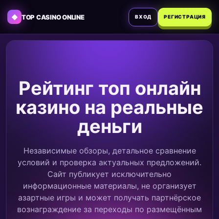
◆
TOP CASINO ONLINE
ВХОД
РЕГИСТРАЦИЯ
Рейтинг топ онлайн
казино на реальные
деньги
Независимые обзоры, детальное сравнение
условий и проверка актуальных предложений.
Сайт публикует исключительно
информационные материалы, не организует
азартные игры и может получать партнёрское
вознаграждение за переходы по размещённым