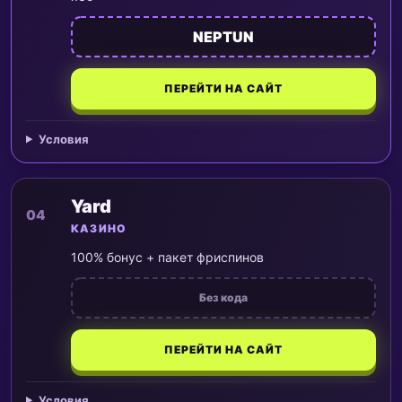
NEPTUN
ПЕРЕЙТИ НА САЙТ
Условия
Yard
04
КАЗИНО
100% бонус + пакет фриспинов
Без кода
ПЕРЕЙТИ НА САЙТ
Условия