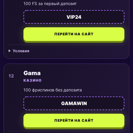
100 FS за первый депозит
VIP24
ПЕРЕЙТИ НА САЙТ
Условия
Gama
12
КАЗИНО
100 фриспинов без депозита
GAMAWIN
ПЕРЕЙТИ НА САЙТ