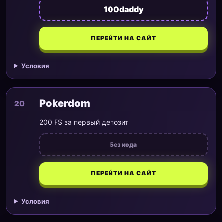
100daddy
ПЕРЕЙТИ НА САЙТ
Условия
Pokerdom
20
200 FS за первый депозит
Без кода
ПЕРЕЙТИ НА САЙТ
Условия