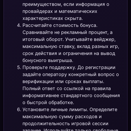
преимуществом, если информация о
провайдерах и математических
характеристиках скрыта.
Рассчитайте стоимость бонуса.
Сравнивайте не рекламный процент, а
итоговый оборот. Учитывайте вейджер,
максимальную ставку, вклад разных игр,
срок действия и ограничения на вывод
бонусного выигрыша.
Проверьте поддержку. До регистрации
задайте оператору конкретный вопрос о
верификации или сроках выплаты.
Полный ответ со ссылкой на правила
информативнее стандартного сообщения
о быстрой обработке.
Установите личные лимиты. Определите
максимальную сумму расходов и
продолжительность игровой сессии
заранее. Используйте только свободные