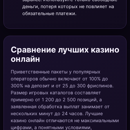
деньги, потеря которых не повлияет на
обязательные платежи.
Сравнение лучших казино
онлайн
Приветственные пакеты у популярных
операторов обычно включают от 100% до
300% на депозит и от 25 до 300 фриспинов.
Размер игровых каталогов составляет
примерно от 1 200 до 2 500 позиций, а
заявленная обработка выплат занимает от
нескольких минут до 24 часов. Лучшие
казино онлайн отличаются не максимальными
цифрами, а понятными условиями,