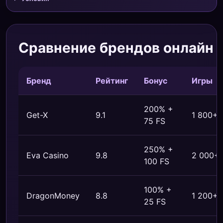
Сравнение брендов онлайн 
Бренд
Рейтинг
Бонус
Игры
200% +
Get-X
9.1
1 800+
75 FS
250% +
Eva Casino
9.8
2 000+
100 FS
100% +
DragonMoney
8.8
1 200+
25 FS