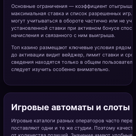
Основные ограничения — коэффициент отыгрыша, 
максимальная ставка и список разрешенных игр. 
могут учитываться в обороте частично или не уч
установленной ставки при активном бонусе спосо
начисления и связанного с ним выигрыша.
Топ казино размещают ключевые условия рядом с
до активации видит вейджер, лимит ставки и срок
сведения находятся только в общем пользователь
следует изучить особенно внимательно.
Игровые автоматы и слоты 
Игровые каталоги разных операторов часто перес
поставляют одни и те же студии. Поэтому качеств
от количества позиций. Значение имеют удобные ф