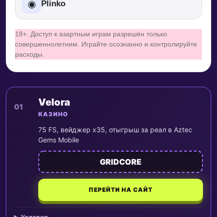
◉
Plinko
18+. Доступ к азартным играм разрешён только
совершеннолетним. Играйте осознанно и контролируйте
расходы.
Velora
01
КАЗИНО
75 FS, вейджер x35, отыгрыш за реал в Aztec
Gems Mobile
GRIDCORE
ПЕРЕЙТИ НА САЙТ
Условия