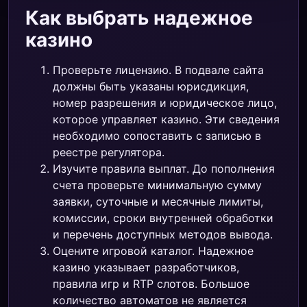
Как выбрать надежное
казино
Проверьте лицензию. В подвале сайта
должны быть указаны юрисдикция,
номер разрешения и юридическое лицо,
которое управляет казино. Эти сведения
необходимо сопоставить с записью в
реестре регулятора.
Изучите правила выплат. До пополнения
счета проверьте минимальную сумму
заявки, суточные и месячные лимиты,
комиссии, сроки внутренней обработки
и перечень доступных методов вывода.
Оцените игровой каталог. Надежное
казино указывает разработчиков,
правила игр и RTP слотов. Большое
количество автоматов не является