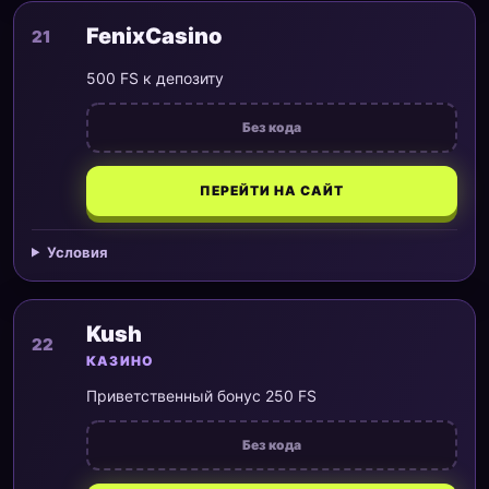
FenixCasino
21
500 FS к депозиту
Без кода
ПЕРЕЙТИ НА САЙТ
Условия
Kush
22
КАЗИНО
Приветственный бонус 250 FS
Без кода