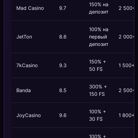
150% на
Mad Casino
9.7
2 500+
депозит
100% на
JetTon
8.6
первый
2 000+
депозит
150% +
7kCasino
9.3
1 500+
50 FS
300% +
Banda
8.5
2 500+
150 FS
100% +
JoyCasino
9.6
1 800+
30 FS
100% +