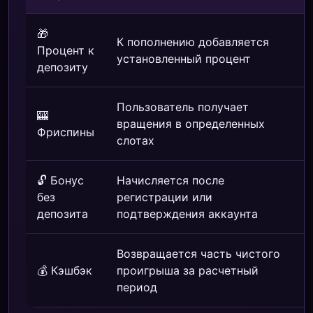
🎁
К пополнению добавляется
Процент к
установленный процент
депозиту
Пользователь получает
🎰
вращения в определенных
Фриспины
слотах
🔓 Бонус
Начисляется после
без
регистрации или
депозита
подтверждения аккаунта
Возвращается часть чистого
💰 Кэшбэк
проигрыша за расчетный
период